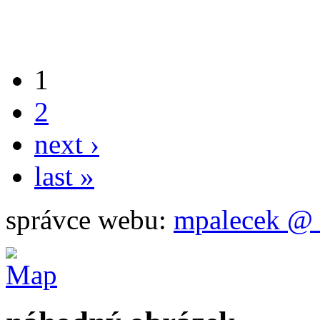
1
2
next ›
last »
správce webu:
mpalecek @ 