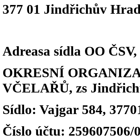
377 01 Jindřichův Hra
Adreasa sídla OO ČSV, 
OKRESNÍ ORGANIZA
VČELAŘŮ, zs Jindřich
Sídlo: Vajgar 584, 377
Číslo účtu: 25960750