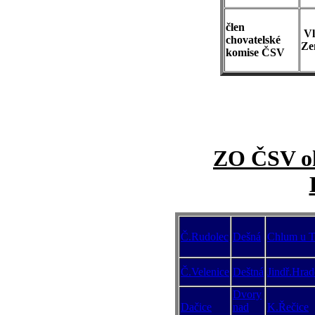
člen
Vl
chovatelské
Ze
komise ČSV
ZO ČSV ok
Č.Rudolec
Dešná
Chlum u T
Č.Velenice
Deštná
Jindř.Hrad
Dvory
Dačice
nad
K.Řečice