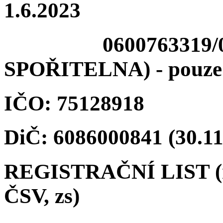
1.6.2023
0600763319/0800
SPOŘITELNA) - pouze 
IČO: 75128918
DiČ: 6086000841 (30.11
REGISTRAČNÍ LIST (na
ČSV, zs)