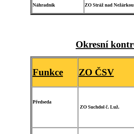
Náhradník
ZO Stráž nad Nežárko
Okresní kontr
Funkce
ZO ČSV
Předseda
ZO Suchdol č.
Luž.