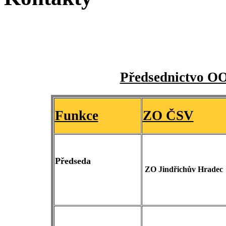
Předsednictvo O
Funkce
ZO ČSV
Předseda
ZO Jindřichův Hradec