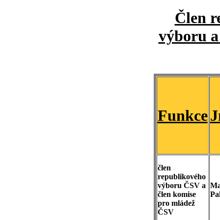
Člen r
výboru a
Funkce
J
člen
republikového
výboru ČSV a
Ma
člen komise
Pa
pro mládež
ČSV