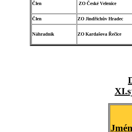
Člen
ZO České Velenice
Člen
ZO Jindřichův Hradec
Náhradník
ZO Kardašova Řečice
D
XI.
Jmén