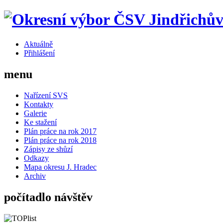
Aktuálně
Přihlášení
menu
Nařízení SVS
Kontakty
Galerie
Ke stažení
Plán práce na rok 2017
Plán práce na rok 2018
Zápisy ze shůzí
Odkazy
Mapa okresu J. Hradec
Archiv
počítadlo návštěv