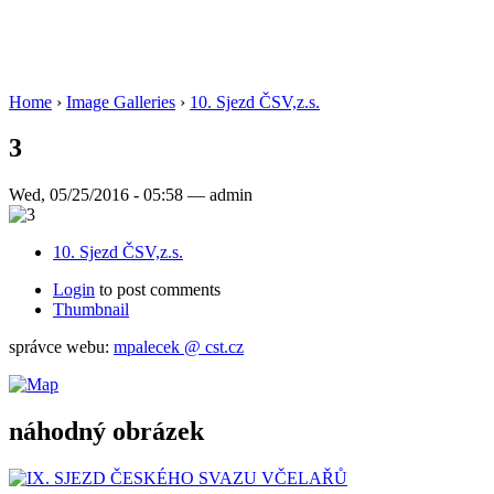
Home
›
Image Galleries
›
10. Sjezd ČSV,z.s.
3
Wed, 05/25/2016 - 05:58 — admin
10. Sjezd ČSV,z.s.
Login
to post comments
Thumbnail
správce webu:
mpalecek @ cst.cz
náhodný obrázek