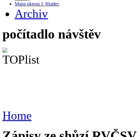
Mapa okresu J. Hradec
Archiv
počítadlo návštěv
Home
Zápisy ze shůzí RVČSV